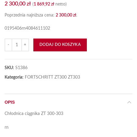
2 300,00
zł
(
1 869,92
zł
netto)
Poprzednia najniższa cena:
2 300,00
zł
.
0195406rn4084611102
ilość Chłodnica do ciągnika ZT 300-303
DODAJ DO KOSZYKA
SKU:
S1386
Kategoria:
FORTSCHRITT ZT300 ZT303
OPIS
Chłodnica ciągnika ZT 300-303
rn