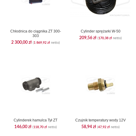
Chłodnica do ciągnika ZT 300-
Cylinder sprężarki W-50
303
209,56
zł
(
170,38
zł
netto)
2 300,00
zł
(
1 869,92
zł
netto)
Cylinderek hamulca Tył ZT
Czujnik temperatury wody 12V
146,00
zł
58,94
zł
(
118,70
zł
netto)
(
47,92
zł
netto)