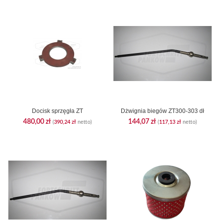
Docisk sprzęgła ZT
Dżwignia biegów ZT300-303 dł
480,00
zł
144,07
zł
(
390,24
zł
netto)
(
117,13
zł
netto)