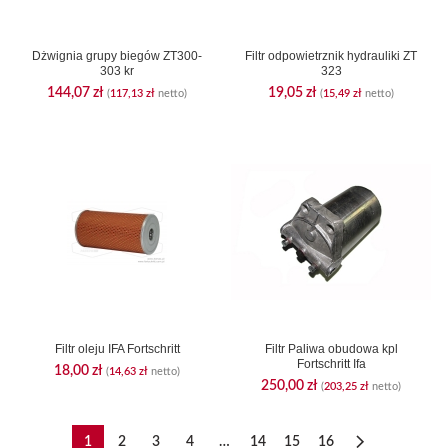
Dżwignia grupy biegów ZT300-
Filtr odpowietrznik hydrauliki ZT
303 kr
323
144,07
zł
19,05
zł
(
117,13
zł
netto)
(
15,49
zł
netto)
Filtr oleju IFA Fortschritt
Filtr Paliwa obudowa kpl
Fortschritt Ifa
18,00
zł
(
14,63
zł
netto)
250,00
zł
(
203,25
zł
netto)
1
2
3
4
…
14
15
16