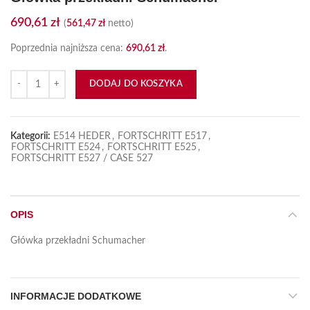
690,61
zł
(
561,47
zł
netto)
Poprzednia najniższa cena:
690,61
zł
.
ilość Główka przekładni Schumacher
DODAJ DO KOSZYKA
Kategorii:
E514 HEDER
,
FORTSCHRITT E517
,
FORTSCHRITT E524
,
FORTSCHRITT E525
,
FORTSCHRITT E527 / CASE 527
OPIS
Główka przekładni Schumacher
INFORMACJE DODATKOWE