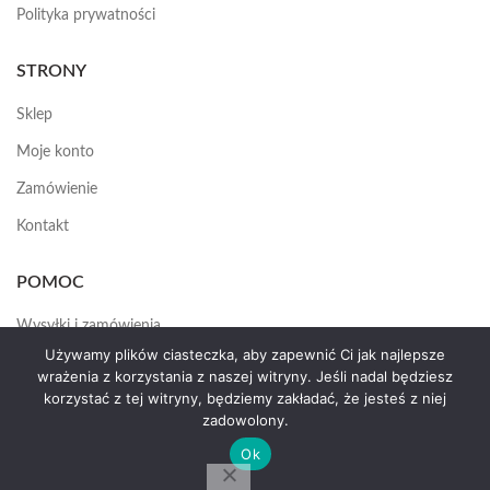
Polityka prywatności
STRONY
Sklep
Moje konto
Zamówienie
Kontakt
POMOC
Wysyłki i zamówienia
Używamy plików ciasteczka, aby zapewnić Ci jak najlepsze
Jak założyć konto
wrażenia z korzystania z naszej witryny. Jeśli nadal będziesz
korzystać z tej witryny, będziemy zakładać, że jesteś z niej
zadowolony.
HEMAS.PL
2025
Ok
by erte