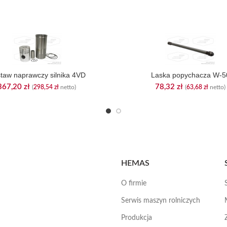
taw naprawczy silnika 4VD
Laska popychacza W-5
367,20
zł
78,32
zł
(
298,54
zł
netto)
(
63,68
zł
netto)
HEMAS
O firmie
Serwis maszyn rolniczych
Produkcja