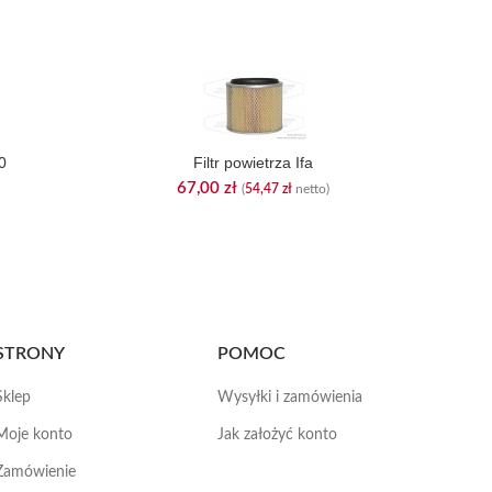
0
Filtr powietrza Ifa
67,00
zł
(
54,47
zł
netto)
STRONY
POMOC
Sklep
Wysyłki i zamówienia
Moje konto
Jak założyć konto
Zamówienie