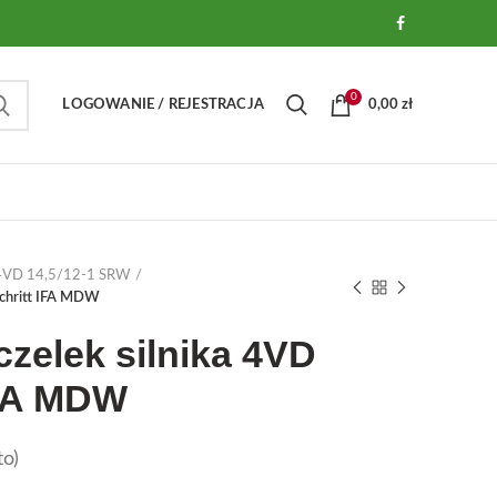
0
LOGOWANIE / REJESTRACJA
0,00
zł
A 4VD 14,5/12-1 SRW
schritt IFA MDW
zelek silnika 4VD
IFA MDW
o)