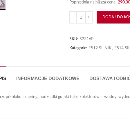
Poprzednia najniższa cena:
290,0
ilość Komplet uszczelek silnika 
DODAJ DO KO
SKU:
S2316P
Kategorie:
E512 SILNIK
,
E514 SI
PIS
INFORMACJE DODATKOWE
DOSTAWA I ODBI
y, półbloku simeringi podkładki gumki tuleji kolektorów – wodny ,wydech