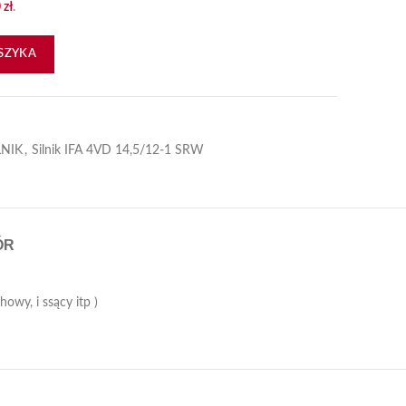
0
zł
.
4VD Fortschritt IFA MDW
SZYKA
LNIK
,
Silnik IFA 4VD 14,5/12-1 SRW
ÓR
owy, i ssący itp )