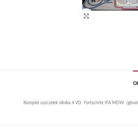
Kliknij, aby powiększyć
O
Komplet uszczelek silnika 4 VD Fortschritt IFA MDW (głowic