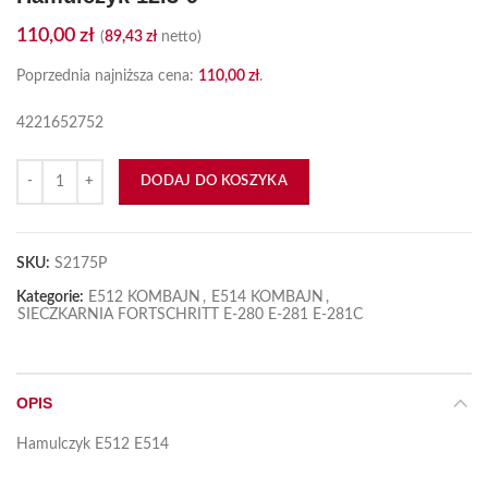
110,00
zł
(
89,43
zł
netto)
Poprzednia najniższa cena:
110,00
zł
.
4221652752
ilość Hamulczyk 12.3-9
DODAJ DO KOSZYKA
SKU:
S2175P
Kategorie:
E512 KOMBAJN
,
E514 KOMBAJN
,
SIECZKARNIA FORTSCHRITT E-280 E-281 E-281C
OPIS
Hamulczyk E512 E514