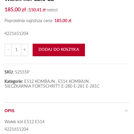
185,00
zł
(
150,41
zł
netto)
Poprzednia najniższa cena:
185,00
zł
.
4221651204
ilość Wałek kół 12.3-22
DODAJ DO KOSZYKA
SKU:
S2555P
Kategorie:
E512 KOMBAJN
,
E514 KOMBAJN
,
SIECZKARNIA FORTSCHRITT E-280 E-281 E-281C
OPIS
Wałek kół E512 E514
4221651204