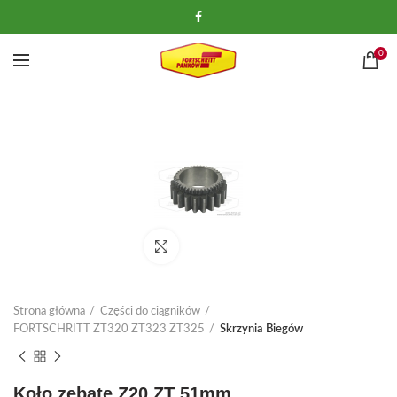
0
Kliknij, aby powiększyć
Strona główna
Części do ciągników
FORTSCHRITT ZT320 ZT323 ZT325
Skrzynia Biegów
Koło zębate Z20 ZT 51mm