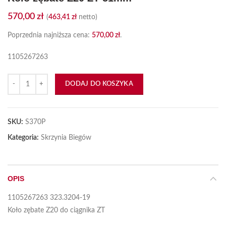
570,00
zł
(
463,41
zł
netto)
Poprzednia najniższa cena:
570,00
zł
.
1105267263
ilość Koło zębate Z20 ZT 51mm
DODAJ DO KOSZYKA
SKU:
S370P
Kategoria:
Skrzynia Biegów
OPIS
1105267263 323.3204-19
Koło zębate Z20 do ciągnika ZT