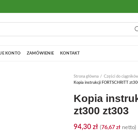
JE KONTO
ZAMÓWIENIE
KONTAKT
Strona główna
Części do ciągnikó
Kopia instrukcji FORTSCHRITT zt3
Kopia instr
zt300 zt303
94,30
zł
(
76,67
zł
netto)