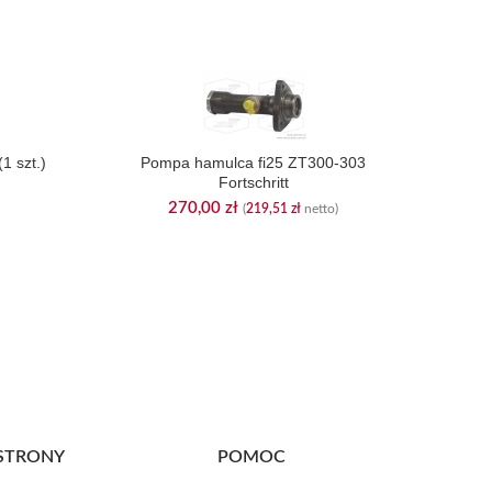
1 szt.)
Pompa hamulca fi25 ZT300-303
Fortschritt
270,00
zł
(
219,51
zł
netto)
Krzy
STRONY
POMOC