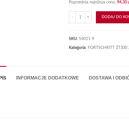
Poprzednia najniższa cena:
94,30
ilość Kopia instrukcji FORTSCHRI
, aby powiększyć
DODAJ DO KO
SKU:
S4011-9
Kategoria:
FORTSCHRITT ZT300 
PIS
INFORMACJE DODATKOWE
DOSTAWA I ODBI