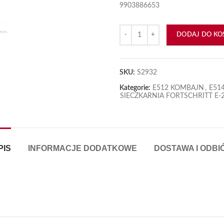
9903886653
ilość Kulka biegów 12,3-50
DODAJ DO KO
SKU:
S2932
Kategorie:
E512 KOMBAJN
,
E51
SIECZKARNIA FORTSCHRITT E-2
PIS
INFORMACJE DODATKOWE
DOSTAWA I ODBI