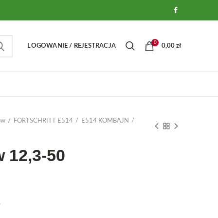
0
LOGOWANIE / REJESTRACJA
0,00
zł
ów
FORTSCHRITT E514
E514 KOMBAJN
 12,3-50
.