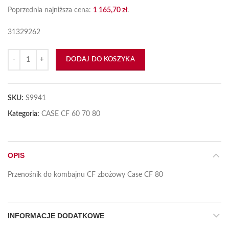
Poprzednia najniższa cena:
1 165,70
zł
.
31329262
ilość Łańcuch 28 łapek ŁDB CF80 Case
DODAJ DO KOSZYKA
SKU:
S9941
Kategoria:
CASE CF 60 70 80
OPIS
Przenośnik do kombajnu CF zbożowy Case CF 80
INFORMACJE DODATKOWE