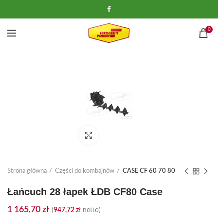
0
Kliknij, aby powiększyć
Strona główna
Części do kombajnów
CASE CF 60 70 80
Łańcuch 28 łapek ŁDB CF80 Case
1 165,70
zł
(
947,72
zł
netto)