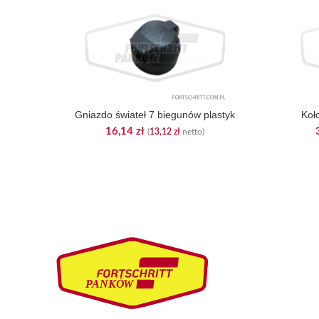
Gniazdo świateł 7 biegunów plastyk
Koł
16,14
zł
(
13,12
zł
netto)