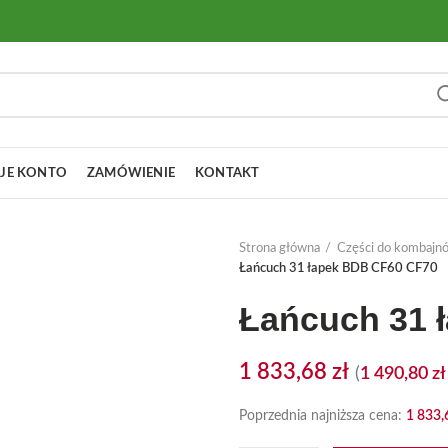
JE KONTO
ZAMÓWIENIE
KONTAKT
Strona główna
Części do kombajn
Łańcuch 31 łapek BDB CF60 CF70
Łańcuch 31 
1 833,68
zł
(
1 490,80
zł
Poprzednia najniższa cena:
1 833