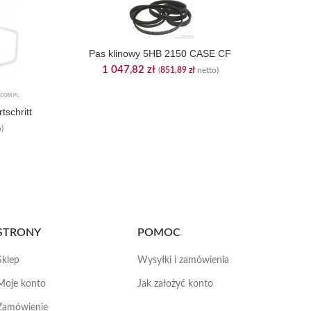
Pas klinowy 5HB 2150 CASE CF
1 047,82
zł
(
851,89
zł
netto)
tschritt
)
STRONY
POMOC
Sklep
Wysyłki i zamówienia
Moje konto
Jak założyć konto
Zamówienie