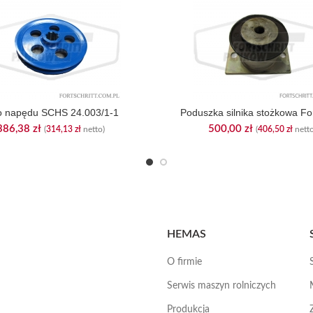
o napędu SCHS 24.003/1-1
Poduszka silnika stożkowa For
386,38
zł
500,00
zł
(
314,13
zł
netto)
(
406,50
zł
netto
HEMAS
O firmie
Serwis maszyn rolniczych
Produkcja