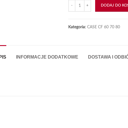
ilość Łańcuch 31 łapek BDB CF6
iększyć
DODAJ DO KO
Kategoria:
CASE CF 60 70 80
PIS
INFORMACJE DODATKOWE
DOSTAWA I ODBI