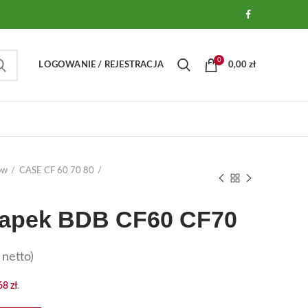
0
LOGOWANIE / REJESTRACJA
0,00
zł
ów
CASE CF 60 70 80
łapek BDB CF60 CF70
netto)
,68
zł
.