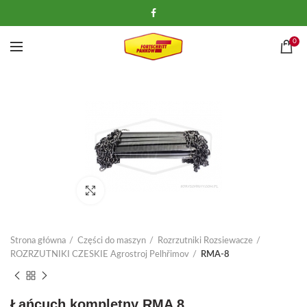
0
Kliknij, aby powiększyć
Strona główna
Części do maszyn
Rozrzutniki Rozsiewacze
ROZRZUTNIKI CZESKIE Agrostroj Pelhřimov
RMA-8
Łańcuch kompletny RMA 8