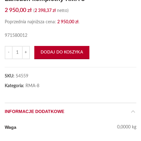
2 950,00
zł
(
2 398,37
zł
netto)
Poprzednia najniższa cena:
2 950,00
zł
.
971580012
ilość Łańcuch kompletny RMA 8
DODAJ DO KOSZYKA
SKU:
S4559
Kategoria:
RMA-8
INFORMACJE DODATKOWE
Waga
0,0000 kg