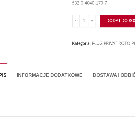
532-0-4040-170-7
iększyć
ilość Odkładnica Roto Lewa
DODAJ DO KO
Kategoria:
PŁUG PRIVAT ROTO P
PIS
INFORMACJE DODATKOWE
DOSTAWA I ODBI