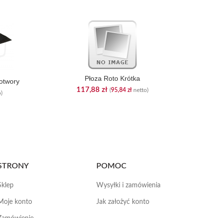
Płoza Roto Krótka
otwory
117,88
zł
(
95,84
zł
netto)
)
STRONY
POMOC
Sklep
Wysyłki i zamówienia
Moje konto
Jak założyć konto