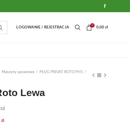
0
LOGOWANIE / REJESTRACJA
0,00
zł
Maszyny uprawowe
PŁUG PRIVAT ROTO PH1
Roto Lewa
o)
4
zł
.