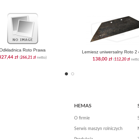
Odkładnica Roto Prawa
Lemiesz uniwersalny Roto 2 
327,44
zł
(
266,21
zł
netto)
138,00
zł
(
112,20
zł
netto
HEMAS
O firmie
Serwis maszyn rolniczych