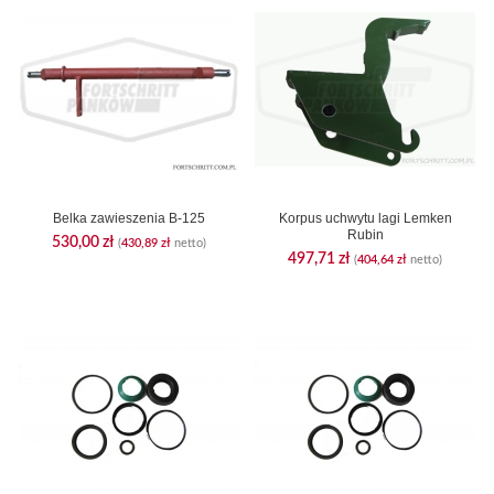
Belka zawieszenia B-125
Korpus uchwytu lagi Lemken
Rubin
530,00
zł
(
430,89
zł
netto)
497,71
zł
(
404,64
zł
netto)