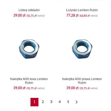
Listwa odkładni
Łożysko Lemken Rubin
39,00
zł
77,28
zł
(
31,71
zł
netto)
(
62,83
zł
netto)
Nakrętka M30 lewa Lemken
Nakrętka M30 prawa Lemken
Rubin
Rubin
39,00
zł
39,00
zł
(
31,71
zł
netto)
(
31,71
zł
netto)
1
2
3
4
5