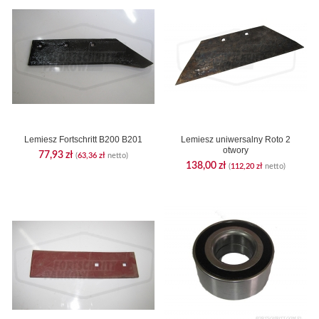
Lemiesz Fortschritt B200 B201
Lemiesz uniwersalny Roto 2
otwory
77,93
zł
(
63,36
zł
netto)
138,00
zł
(
112,20
zł
netto)