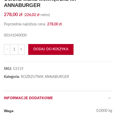
ANNABURGER
278,00
zł
(
226,02
zł
netto)
Poprzednia najniższa cena:
278,00
zł
.
00141040000
ilość Osłona wałka wewnętrzna kr. ANNABURGER
DODAJ DO KOSZYKA
SKU:
S3119
Kategoria:
ROZRZUTNIK ANNABURGER
INFORMACJE DODATKOWE
Waga
0,0000 kg