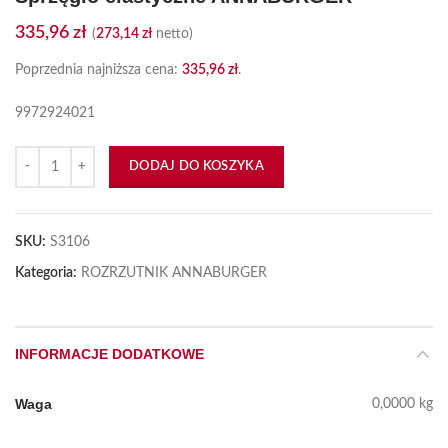
335,96
zł
(
273,14
zł
netto)
Poprzednia najniższa cena:
335,96
zł
.
9972924021
ilość Sprzęgło elastyczne ANNABURGER
DODAJ DO KOSZYKA
SKU:
S3106
Kategoria:
ROZRZUTNIK ANNABURGER
INFORMACJE DODATKOWE
Waga
0,0000 kg