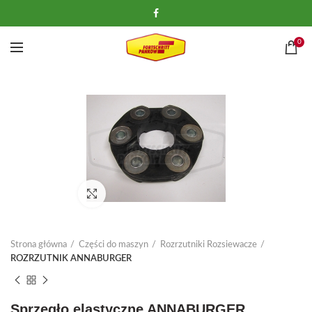
0
Kliknij, aby powiększyć
Strona główna
Części do maszyn
Rozrzutniki Rozsiewacze
ROZRZUTNIK ANNABURGER
Sprzęgło elastyczne ANNABURGER