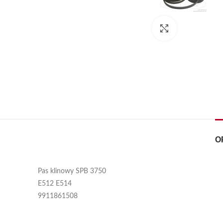
Kliknij, aby pow
O
Pas klinowy SPB 3750
E512 E514
9911861508