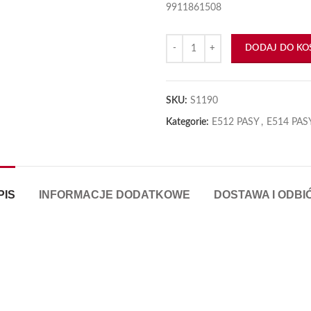
9911861508
iększyć
ilość Pas klinowy SPB 3750 RUB
DODAJ DO KO
SKU:
S1190
Kategorie:
E512 PASY
,
E514 PAS
PIS
INFORMACJE DODATKOWE
DOSTAWA I ODBI