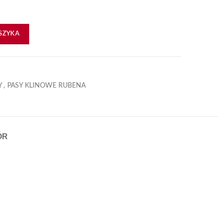
ENA
SZYKA
Y
,
PASY KLINOWE RUBENA
ÓR