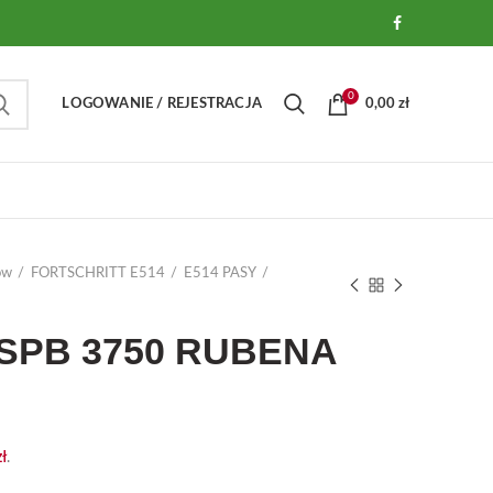
0
LOGOWANIE / REJESTRACJA
0,00
zł
ów
FORTSCHRITT E514
E514 PASY
y SPB 3750 RUBENA
zł
.