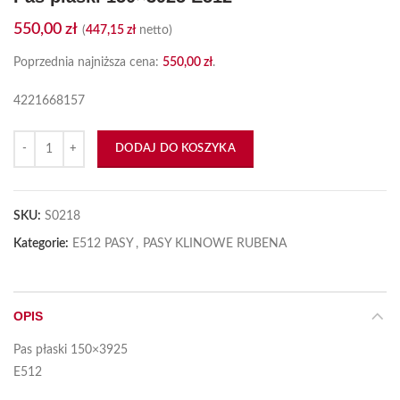
550,00
zł
(
447,15
zł
netto)
Poprzednia najniższa cena:
550,00
zł
.
4221668157
ilość Pas płaski 150x3925 E512
DODAJ DO KOSZYKA
SKU:
S0218
Kategorie:
E512 PASY
,
PASY KLINOWE RUBENA
OPIS
Pas płaski 150×3925
E512