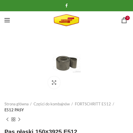
0
Kliknij, aby powiększyć
Strona główna
Części do kombajnów
FORTSCHRITT E512
E512 PASY
Pas płaski 150×3925 E512