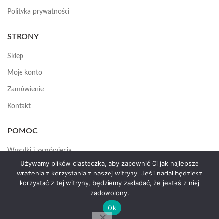
Polityka prywatności
STRONY
Sklep
Moje konto
Zamówienie
Kontakt
POMOC
Wysyłki i zamówienia
Używamy plików ciasteczka, aby zapewnić Ci jak najlepsze
Jak założyć konto
wrażenia z korzystania z naszej witryny. Jeśli nadal będziesz
korzystać z tej witryny, będziemy zakładać, że jesteś z niej
zadowolony.
HEMAS.PL
2025
Ok
by erte