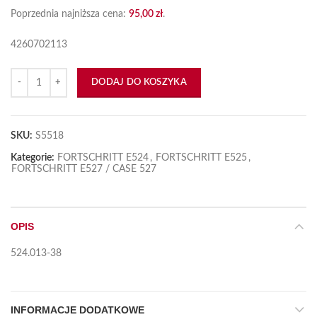
Poprzednia najniższa cena:
95,00
zł
.
4260702113
ilość Pokrywa bębna podajnika pochyłego
DODAJ DO KOSZYKA
SKU:
S5518
Kategorie:
FORTSCHRITT E524
,
FORTSCHRITT E525
,
FORTSCHRITT E527 / CASE 527
OPIS
524.013-38
INFORMACJE DODATKOWE