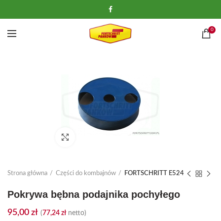
0
Kliknij, aby powiększyć
Strona główna
Części do kombajnów
FORTSCHRITT E524
Pokrywa bębna podajnika pochyłego
95,00
zł
(
77,24
zł
netto)