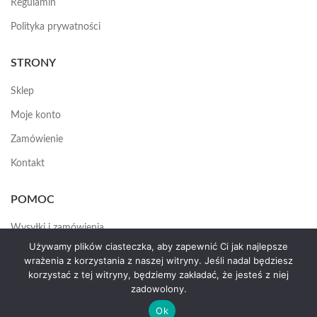
Regulamin
Polityka prywatności
STRONY
Sklep
Moje konto
Zamówienie
Kontakt
POMOC
Wysyłki i zamówienia
Używamy plików ciasteczka, aby zapewnić Ci jak najlepsze
Jak założyć konto
wrażenia z korzystania z naszej witryny. Jeśli nadal będziesz
korzystać z tej witryny, będziemy zakładać, że jesteś z niej
zadowolony.
HEMAS.PL
2025
Ok