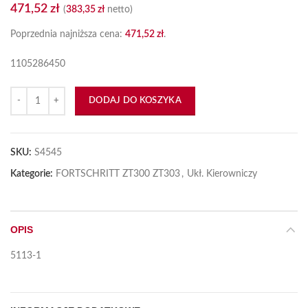
471,52
zł
(
383,35
zł
netto)
Poprzednia najniższa cena:
471,52
zł
.
1105286450
ilość Piasta przedniego mostu ZT
DODAJ DO KOSZYKA
SKU:
S4545
Kategorie:
FORTSCHRITT ZT300 ZT303
,
Ukł. Kierowniczy
OPIS
5113-1