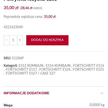
35,00
zł
(
28,46
zł
netto)
Poprzednia najniższa cena:
35,00
zł
.
4221623040
ilość Pokrywka łożyska 6205
DODAJ DO KOSZYKA
SKU:
S1286P
Kategorii:
E512 KOMBAJN
,
E514 KOMBAJN
,
FORTSCHRITT E516
,
FORTSCHRITT E517
,
FORTSCHRITT E524
,
FORTSCHRITT E525
,
FORTSCHRITT E527 / CASE 527
INFORMACJE DODATKOWE
Waga
0,0000 kg