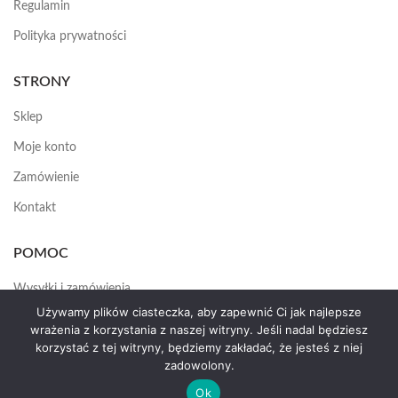
Regulamin
Polityka prywatności
STRONY
Sklep
Moje konto
Zamówienie
Kontakt
POMOC
Wysyłki i zamówienia
Używamy plików ciasteczka, aby zapewnić Ci jak najlepsze
Jak założyć konto
wrażenia z korzystania z naszej witryny. Jeśli nadal będziesz
korzystać z tej witryny, będziemy zakładać, że jesteś z niej
zadowolony.
HEMAS.PL
2025
Ok