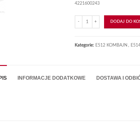
4221600243
ilość Naciąg 14.011-45
DODAJ DO KO
Kategorie:
E512 KOMBAJN
,
E51
PIS
INFORMACJE DODATKOWE
DOSTAWA I ODBI