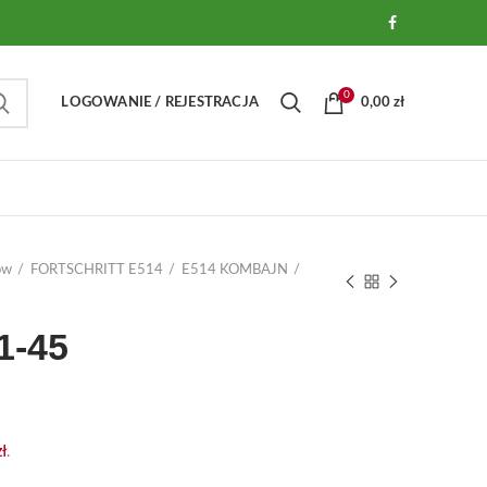
0
LOGOWANIE / REJESTRACJA
0,00
zł
ów
FORTSCHRITT E514
E514 KOMBAJN
1-45
zł
.