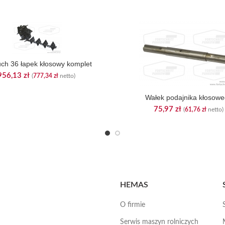
ch 36 łapek kłosowy komplet
956,13
zł
(
777,34
zł
netto)
Wałek podajnika kłosow
75,97
zł
(
61,76
zł
netto)
HEMAS
O firmie
Serwis maszyn rolniczych