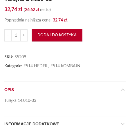
32,74
zł
(
26,62
zł
netto)
Poprzednia najniższa cena:
32,74
zł
.
ilość Tulejka 14.010-33
DODAJ DO KOSZYKA
SKU:
S5209
Kategorie:
E514 HEDER
,
E514 KOMBAJN
OPIS
Tulejka 14.010-33
INFORMACJE DODATKOWE