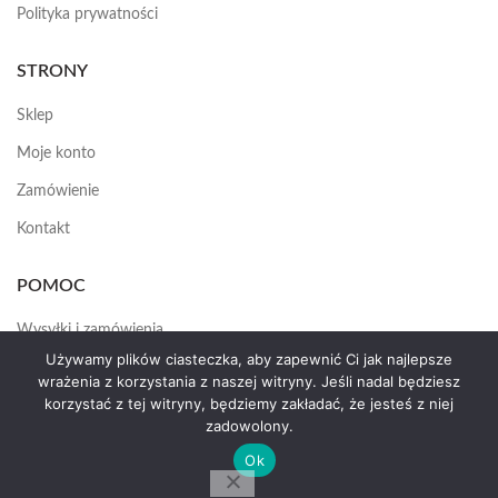
Polityka prywatności
STRONY
Sklep
Moje konto
Zamówienie
Kontakt
POMOC
Wysyłki i zamówienia
Używamy plików ciasteczka, aby zapewnić Ci jak najlepsze
Jak założyć konto
wrażenia z korzystania z naszej witryny. Jeśli nadal będziesz
korzystać z tej witryny, będziemy zakładać, że jesteś z niej
zadowolony.
HEMAS.PL
2025
Ok
by erte