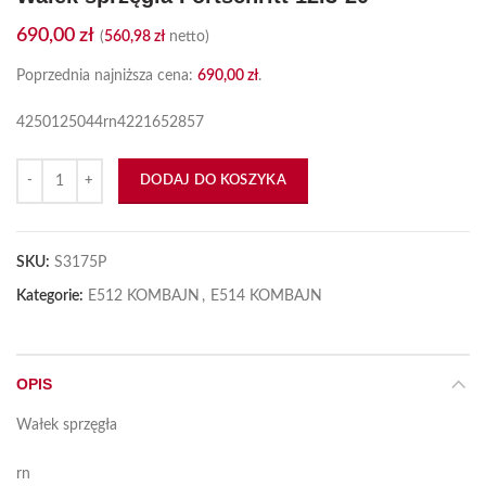
690,00
zł
(
560,98
zł
netto)
Poprzednia najniższa cena:
690,00
zł
.
4250125044rn4221652857
ilość Wałek sprzęgła Fortschritt 12.3-20
DODAJ DO KOSZYKA
SKU:
S3175P
Kategorie:
E512 KOMBAJN
,
E514 KOMBAJN
OPIS
Wałek sprzęgła
rn