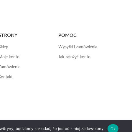
STRONY
POMOC
Sklep
Wysyłki i zamówienia
Moje konto
Jak założyć konto
Zamówienie
Kontakt
 witryny, będziemy zakładać, że jesteś z niej zadowolony.
Ok