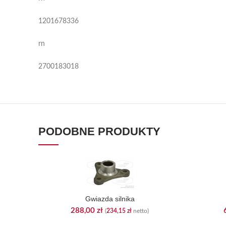
1201678336
rn
2700183018
PODOBNE PRODUKTY
Gwiazda silnika
288,00
zł
(
234,15
zł
netto)