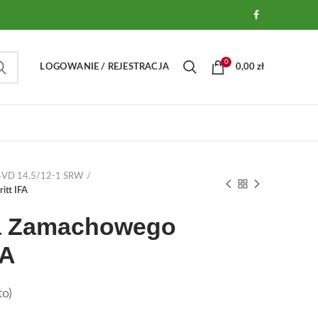
0
LOGOWANIE / REJESTRACJA
0,00
zł
A 4VD 14,5/12-1 SRW
itt IFA
ła Zamachowego
FA
o)