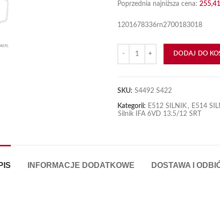
Poprzednia najniższa cena:
255,4
1201678336rn2700183018
ilość Wieniec Koła Zamachowego F
DODAJ DO KO
SKU:
S4492 S422
Kategorii:
E512 SILNIK
,
E514 SIL
Silnik IFA 6VD 13.5/12 SRT
PIS
INFORMACJE DODATKOWE
DOSTAWA I ODBI