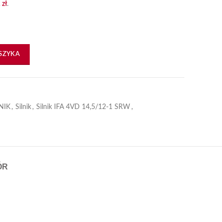
1
zł
.
ortschritt IFA
SZYKA
NIK
,
Silnik
,
Silnik IFA 4VD 14,5/12-1 SRW
,
ÓR