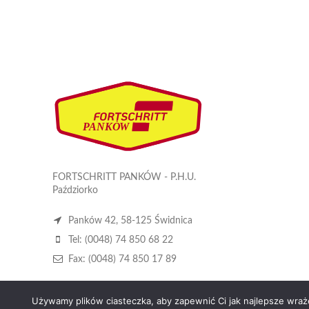
FORTSCHRITT PANKÓW - P.H.U.
Paździorko
Panków 42, 58-125 Świdnica
Tel: (0048) 74 850 68 22
Fax: (0048) 74 850 17 89
Używamy plików ciasteczka, aby zapewnić Ci jak najlepsze wrażen