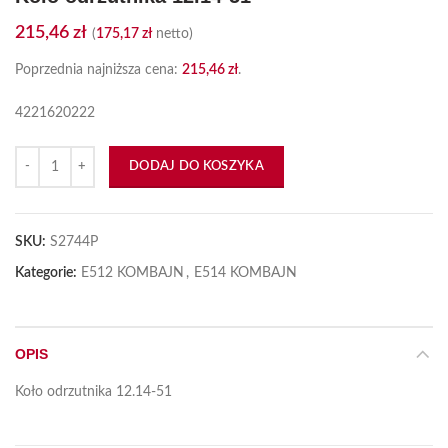
215,46
zł
(
175,17
zł
netto)
Poprzednia najniższa cena:
215,46
zł
.
4221620222
ilość Koło odrzutnika 12.14-51
DODAJ DO KOSZYKA
SKU:
S2744P
Kategorie:
E512 KOMBAJN
,
E514 KOMBAJN
OPIS
Koło odrzutnika 12.14-51