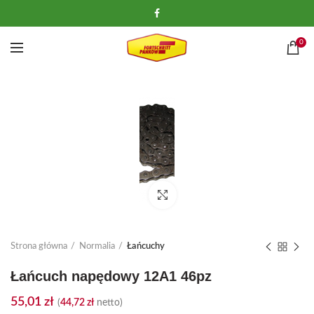
0
Kliknij, aby powiększyć
Strona główna
Normalia
Łańcuchy
Łańcuch napędowy 12A1 46pz
55,01
zł
(
44,72
zł
netto)