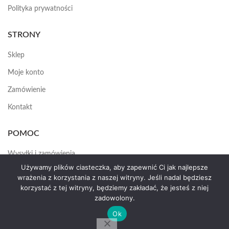
Polityka prywatności
STRONY
Sklep
Moje konto
Zamówienie
Kontakt
POMOC
Wysyłki i zamówienia
Używamy plików ciasteczka, aby zapewnić Ci jak najlepsze
Jak założyć konto
wrażenia z korzystania z naszej witryny. Jeśli nadal będziesz
korzystać z tej witryny, będziemy zakładać, że jesteś z niej
zadowolony.
HEMAS.PL
2025
Ok
by erte