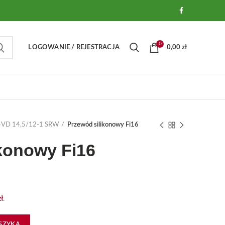
0
LOGOWANIE / REJESTRACJA
0,00
zł
A 4VD 14,5/12-1 SRW
Przewód silikonowy Fi16
konowy Fi16
zł
.
SZYKA