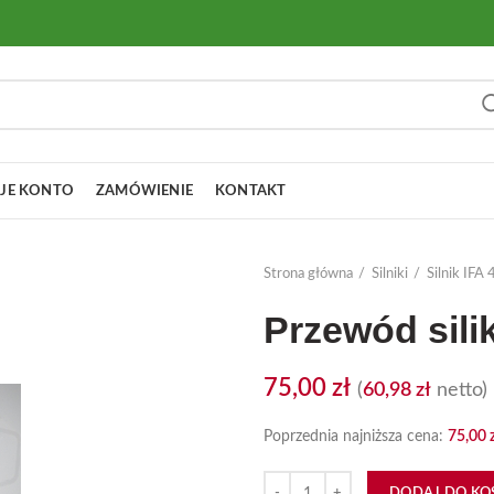
JE KONTO
ZAMÓWIENIE
KONTAKT
Strona główna
Silniki
Silnik IF
Przewód sili
75,00
zł
(
60,98
zł
netto)
Poprzednia najniższa cena:
75,00
ilość Przewód silikonowy Fi16
DODAJ DO KO