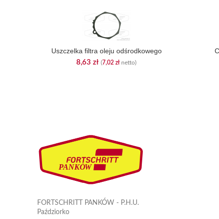
Uszczelka filtra oleju odśrodkowego
C
8,63
zł
(
7,02
zł
netto)
FORTSCHRITT PANKÓW - P.H.U.
Paździorko