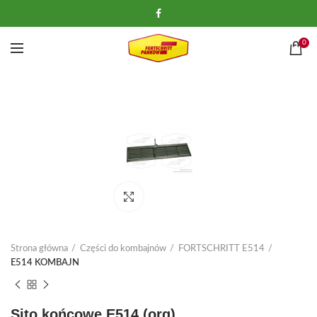
0
Kliknij, aby powiększyć
Strona główna
Części do kombajnów
FORTSCHRITT E514
E514 KOMBAJN
Sito końcowe E514 (org)