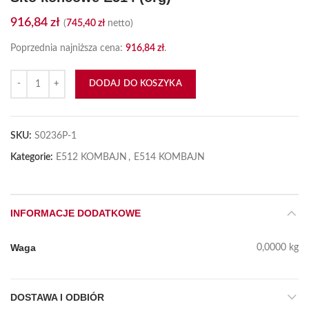
916,84
zł
(
745,40
zł
netto)
Poprzednia najniższa cena:
916,84
zł
.
ilość Sito końcowe E514 (org)
DODAJ DO KOSZYKA
SKU:
S0236P-1
Kategorie:
E512 KOMBAJN
,
E514 KOMBAJN
INFORMACJE DODATKOWE
Waga
0,0000 kg
DOSTAWA I ODBIÓR