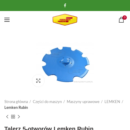
0
Kliknij, aby powiększyć
Strona główna
Części do maszyn
Maszyny uprawowe
LEMKEN
Lemken Rubin
Talerz 5-otworów Lemken Rubin