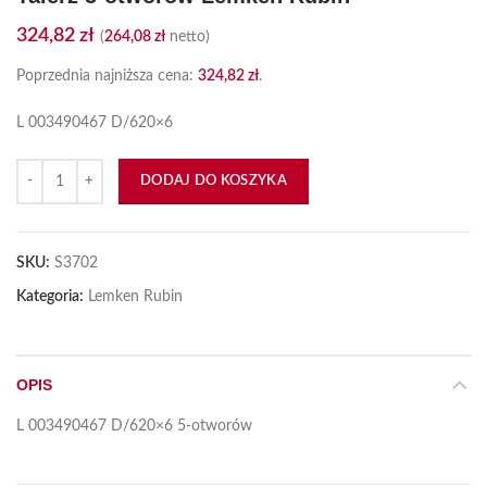
324,82
zł
(
264,08
zł
netto)
Poprzednia najniższa cena:
324,82
zł
.
L 003490467 D/620×6
ilość Talerz 5-otworów Lemken Rubin
DODAJ DO KOSZYKA
SKU:
S3702
Kategoria:
Lemken Rubin
OPIS
L 003490467 D/620×6 5-otworów