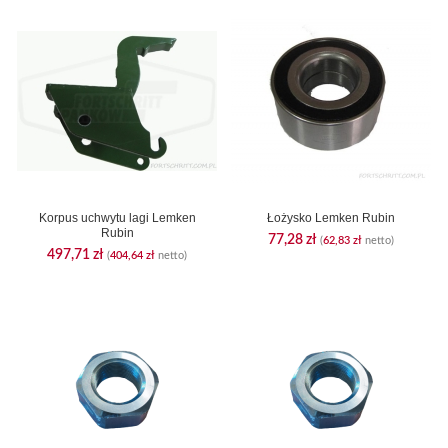
Korpus uchwytu lagi Lemken
Łożysko Lemken Rubin
Rubin
77,28
zł
(
62,83
zł
netto)
497,71
zł
(
404,64
zł
netto)