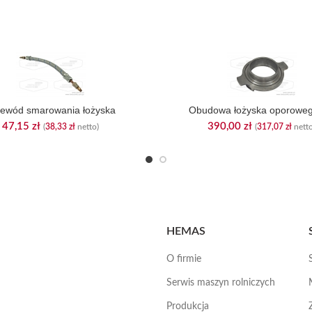
zewód smarowania łożyska
Obudowa łożyska oporowe
47,15
zł
390,00
zł
(
38,33
zł
netto)
(
317,07
zł
netto
HEMAS
O firmie
Serwis maszyn rolniczych
Produkcja