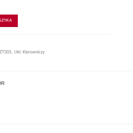
SZYKA
ZT303
,
Ukł. Kierowniczy
ÓR