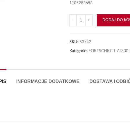
1105283698
ilość Tulejka Zwrotnicy ZT
DODAJ DO KO
SKU:
S3742
Kategorie:
FORTSCHRITT ZT300 
PIS
INFORMACJE DODATKOWE
DOSTAWA I ODBI