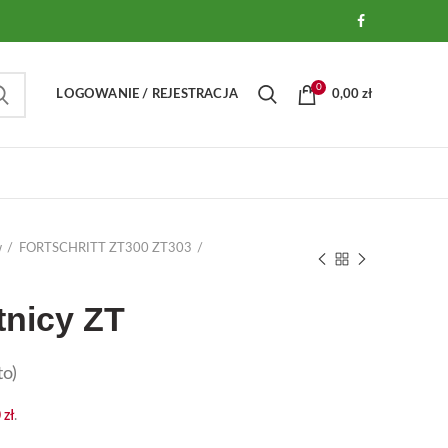
0
LOGOWANIE / REJESTRACJA
0,00
zł
w
FORTSCHRITT ZT300 ZT303
tnicy ZT
o)
0
zł
.