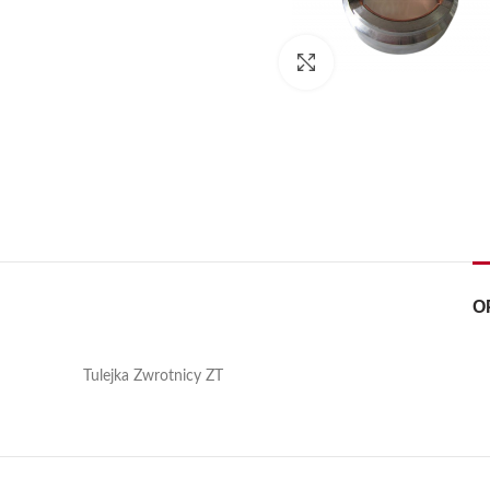
Kliknij, aby powiększyć
O
Tulejka Zwrotnicy ZT