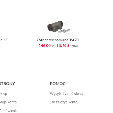
Amor
go ZT
Cylinderek hamulca Tył ZT
146,00
zł
)
(
118,70
zł
netto)
STRONY
POMOC
Sklep
Wysyłki i zamówienia
Moje konto
Jak założyć konto
Zamówienie