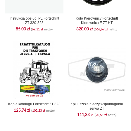
Instrukcja obsługi PL Fortschritt
Koło Kierownicy Fortschritt
ZT 320-323
Kierownica E ZT HT
85,00
zł
820,00
zł
(
69,11
zł
netto)
(
666,67
zł
netto)
Kopia katalogu Fortschritt ZT 323
Kpl. uszczelniaczy wspomagania
serwa ZT
125,74
zł
(
102,23
zł
netto)
111,33
zł
(
90,51
zł
netto)