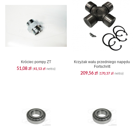
Króciec pompy ZT
Krzyżak wału przedniego napędu
Fortschritt
51,08
zł
(
41,53
zł
netto)
209,56
zł
(
170,37
zł
netto)