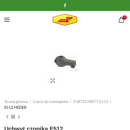
0
Kliknij, aby powiększyć
Strona główna
Części do kombajnów
FORTSCHRITT E512
E512 HEDER
Uchwyt czopika E512