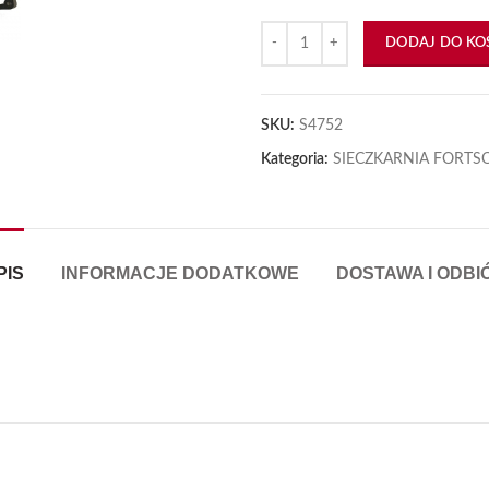
ilość Uszczelka dekla zaworów 6
DODAJ DO KO
SKU:
S4752
Kategoria:
SIECZKARNIA FORTSC
PIS
INFORMACJE DODATKOWE
DOSTAWA I ODBI