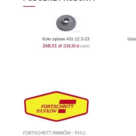
Koło zębate 43z 12.3-23
Uszc
268,51
zł
(
218,30
zł
netto)
FORTSCHRITT PANKÓW - P.H.U.