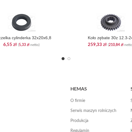
zelka cylinderka 32x20x6,8
Koło zębate 30z 12.3-2
6,55
zł
259,33
zł
(
5,33
zł
netto)
(
210,84
zł
netto
HEMAS
O firmie
Serwis maszyn rolniczych
Produkcja
Regulamin