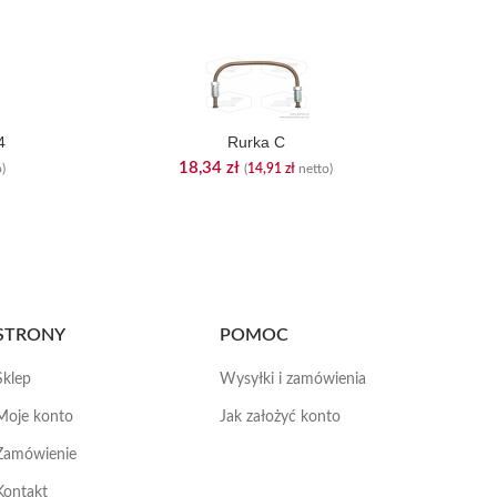
4
Rurka C
18,34
zł
)
(
14,91
zł
netto)
STRONY
POMOC
Sklep
Wysyłki i zamówienia
Moje konto
Jak założyć konto
Zamówienie
Kontakt