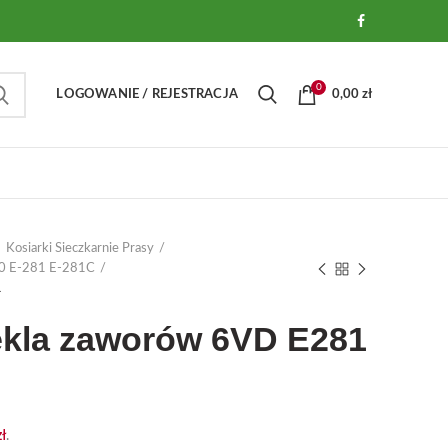
0
LOGOWANIE / REJESTRACJA
0,00
zł
Kosiarki Sieczkarnie Prasy
0 E-281 E-281C
1
ekla zaworów 6VD E281
zł
.