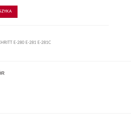
VD E281
SZYKA
HRITT E-280 E-281 E-281C
ÓR