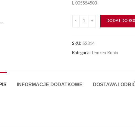
L 005554503
ilość Piasta kpl. Lemken Rubin Le
DODAJ DO KO
SKU:
S2314
Kategoria:
Lemken Rubin
PIS
INFORMACJE DODATKOWE
DOSTAWA I ODBI