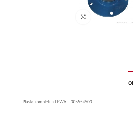
Kliknij, aby powiększyć
O
Piasta kompletna LEWA L 005554503