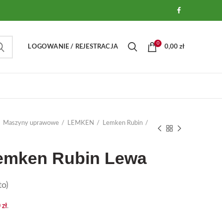
0
LOGOWANIE / REJESTRACJA
0,00
zł
Maszyny uprawowe
LEMKEN
Lemken Rubin
Lemken Rubin Lewa
o)
0
zł
.