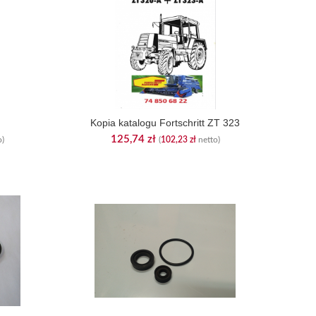
Kopia katalogu Fortschritt ZT 323
125,74
zł
o)
(
102,23
zł
netto)