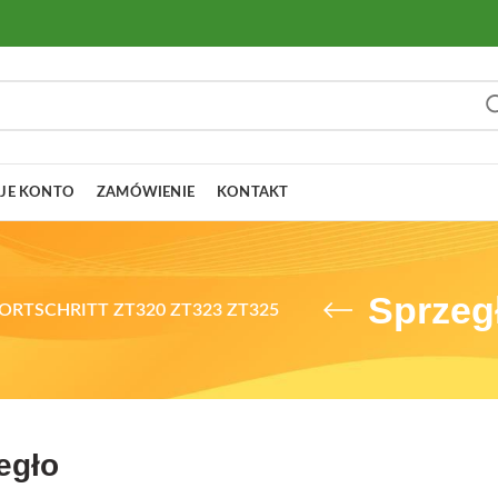
JE KONTO
ZAMÓWIENIE
KONTAKT
Sprzeg
ORTSCHRITT ZT320 ZT323 ZT325
egło