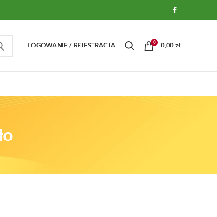
0
LOGOWANIE / REJESTRACJA
0,00
zł
ło