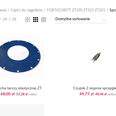
ówna
Części do ciągników
FORTSCHRITT ZT320 ZT323 ZT325
Spr
24
36
acha tarczy elastycznej ZT
Czujnik 2 stopnia sprzęgł
68,00
zł
49,77
zł
(
55,28
zł
netto)
(
40,46
zł
netto)