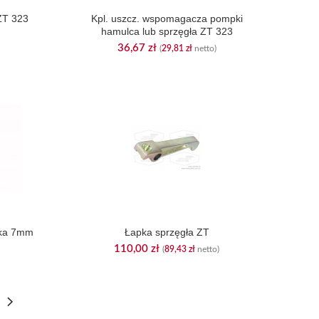
ZT 323
Kpl. uszcz. wspomagacza pompki
hamulca lub sprzęgła ZT 323
36,67
zł
(
29,81
zł
netto)
ika 7mm
Łapka sprzęgła ZT
110,00
zł
(
89,43
zł
netto)