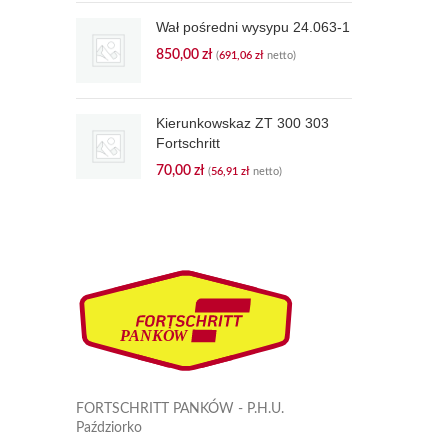
Wał pośredni wysypu 24.063-1
850,00
zł
(
691,06
zł
netto)
Kierunkowskaz ZT 300 303
Fortschritt
70,00
zł
(
56,91
zł
netto)
FORTSCHRITT PANKÓW - P.H.U.
Paździorko