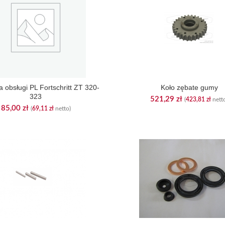
ja obsługi PL Fortschritt ZT 320-
Koło zębate gumy
323
521,29
zł
(
423,81
zł
nett
85,00
zł
(
69,11
zł
netto)