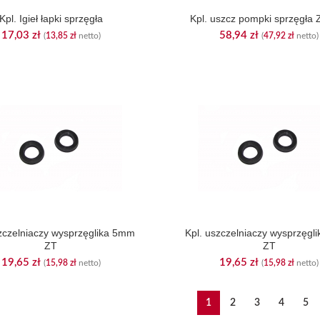
Kpl. Igieł łapki sprzęgła
Kpl. uszcz pompki sprzęgła 
17,03
zł
58,94
zł
(
13,85
zł
netto)
(
47,92
zł
netto)
szczelniaczy wysprzęglika 5mm
Kpl. uszczelniaczy wysprzęgl
ZT
ZT
19,65
zł
19,65
zł
(
15,98
zł
netto)
(
15,98
zł
netto)
1
2
3
4
5