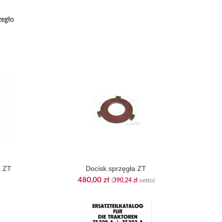
zegło
a ZT
Docisk sprzęgła ZT
480,00
zł
(
390,24
zł
netto)