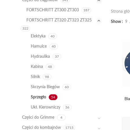
Części do ciągników
341
FORTSCHRITT ZT300 ZT303
187
Strona gł
FORTSCHRITT ZT320 ZT323 ZT325
Show
9
322
Elektyka
40
Hamulce
40
Hydraulika
37
Kabina
48
Silnik
98
Skrzynia Biegów
60
Sprzegło
54
Bl
Ukł. Kierowniczy
36
Części do Grimme
4
Części do kombajnów
1715