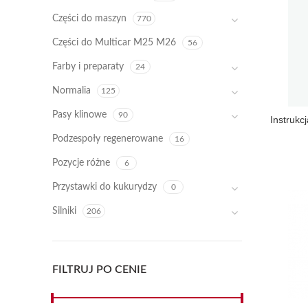
Części do maszyn
770
Części do Multicar M25 M26
56
Farby i preparaty
24
Normalia
125
Pasy klinowe
90
Instrukc
Podzespoły regenerowane
16
Pozycje różne
6
Przystawki do kukurydzy
0
Silniki
206
FILTRUJ PO CENIE