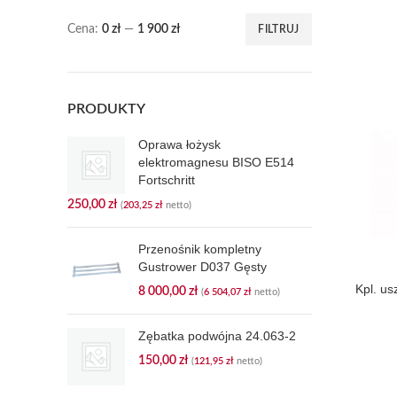
Cena:
0 zł
—
1 900 zł
FILTRUJ
Cena
Cena
min
max
PRODUKTY
Oprawa łożysk
elektromagnesu BISO E514
Fortschritt
250,00
zł
(
203,25
zł
netto)
Przenośnik kompletny
Gustrower D037 Gęsty
Kpl. u
8 000,00
zł
(
6 504,07
zł
netto)
Zębatka podwójna 24.063-2
150,00
zł
(
121,95
zł
netto)