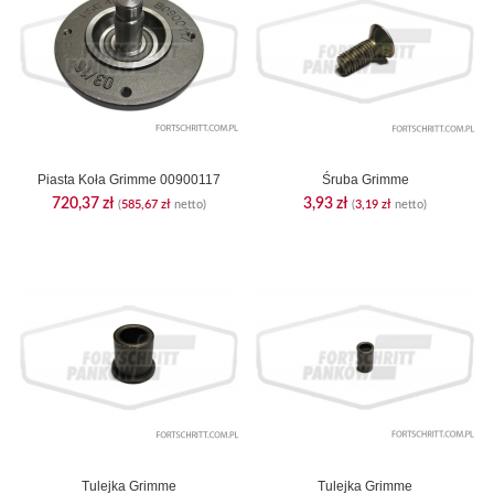
Piasta Koła Grimme 00900117
Śruba Grimme
720,37
zł
3,93
zł
(
585,67
zł
netto)
(
3,19
zł
netto)
Tulejka Grimme
Tulejka Grimme