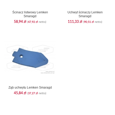
Ścinacz listwowy Lemken
Uchwyt ścinaczy Lemken
Smaragd
Smaragd
58,94
zł
111,33
zł
(
47,92
zł
netto)
(
90,51
zł
netto)
Ząb uchwytu Lemken Smaragd
45,84
zł
(
37,27
zł
netto)